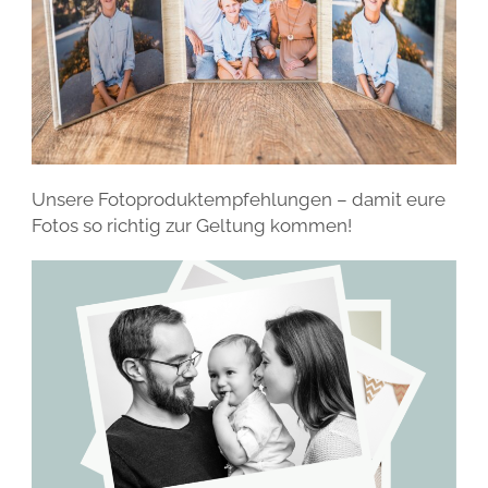
STYLING
FAQ UND BUCHUNGSINFORMATIONEN
ALLGEMEINE GESCHÄFTSBEDINGUNGEN
KOLLODIUMFOTOGRAFIE
WEITEREMPFEHLUNG
WIDERRUFSBELEHRUNG
FOTOPRODUKTE
STERNENKINDFOTOGRAFIE
DATENSCHUTZ
MEHR VON ERIS …
Unsere Fotoproduktempfehlungen – damit eure
Fotos so richtig zur Geltung kommen!​