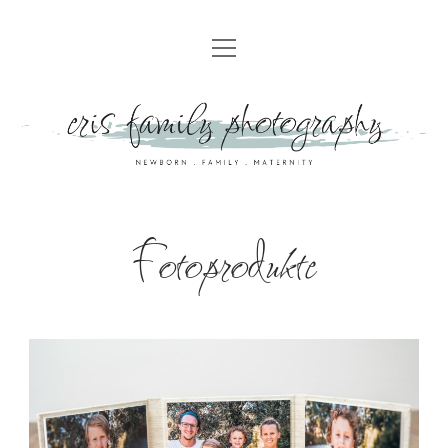
HOME
UNSER ANGEBOT
NEUGEBORENENFOTOGRAFIE
PREISE
FAMILIENFOTOGRAFIE
SPECIAL OFFER
BABYBAUCHSHOOTING
GALERIE
Fotoprodukte
CAKE SMASH- UND GEBURTSTAGSSHOOTING
TIPPS ZUR KLEIDERWAHL FÜR EUER FAMILIENSHOOTING
KINDERPARTY
GESCHENKGUTSCHEIN
HOMESTORY
TAUFBEGLEITUNG
KONTAKT
GEBURTSFOTOGRAFIE
ABOUT
STYLE & SHOOT
UNSER STUDIO
IMPRESSUM