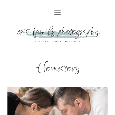
HOME
UNSER ANGEBOT
NEUGEBORENENFOTOGRAFIE
PREISE
FAMILIENFOTOGRAFIE
SPECIAL OFFER
BABYBAUCHSHOOTING
GALERIE
Homestory
CAKE SMASH- UND GEBURTSTAGSSHOOTING
TIPPS ZUR KLEIDERWAHL FÜR EUER FAMILIENSHOOTING
KINDERPARTY
GESCHENKGUTSCHEIN
HOMESTORY
TAUFBEGLEITUNG
KONTAKT
GEBURTSFOTOGRAFIE
ABOUT
STYLE & SHOOT
UNSER STUDIO
IMPRESSUM