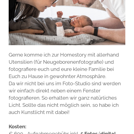
STYLING
FAQ UND BUCHUNGSINFORMATIONEN
ALLGEMEINE GESCHÄFTSBEDINGUNGEN
KOLLODIUMFOTOGRAFIE
WEITEREMPFEHLUNG
WIDERRUFSBELEHRUNG
FOTOPRODUKTE
STERNENKINDFOTOGRAFIE
DATENSCHUTZ
MEHR VON ERIS …
Gerne komme ich zur Homestory mit allerhand
Utensilien (für Neugeborenenfotografie) und
fotografiere euch und eure kleine Familie bei
Euch zu Hause in gewohnter Atmosphäre.
Da wir nicht bei uns im Foto-Studio sind werden
wir einfach direkt neben einem Fenster
fotografieren. So erhalten wir ganz natürliches
Licht. Sollte das nicht möglich sein, so habe ich
auch Kunstlicht mit dabei!
Kosten:
€ 690,- Aufnahmegebühr inkl.
5 Fotos
(
digital