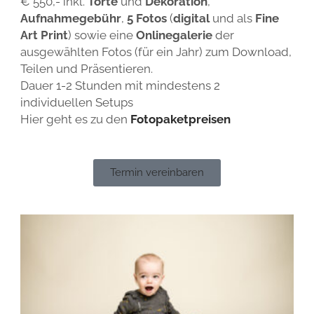
€ 550,- inkl.
Torte
und
Dekoration
,
Aufnahmegebühr
,
5 Fotos
(
digital
und als
Fine
Art Print
) sowie eine
Onlinegalerie
der
ausgewählten Fotos (für ein Jahr) zum Download,
Teilen und Präsentieren.
Dauer 1-2 Stunden mit mindestens 2
individuellen Setups
Hier geht es zu den
Fotopaketpreisen
Termin vereinbaren