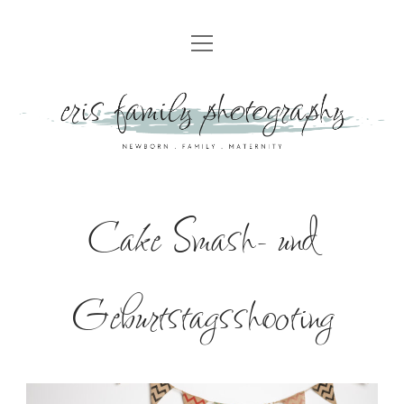
HOME
UNSER ANGEBOT
NEUGEBORENENFOTOGRAFIE
PREISE
FAMILIENFOTOGRAFIE
SPECIAL OFFER
BABYBAUCHSHOOTING
GALERIE
Cake Smash- und
CAKE SMASH- UND GEBURTSTAGSSHOOTING
TIPPS ZUR KLEIDERWAHL FÜR EUER FAMILIENSHOOTING
KINDERPARTY
GESCHENKGUTSCHEIN
HOMESTORY
Geburtstagsshooting
TAUFBEGLEITUNG
KONTAKT
GEBURTSFOTOGRAFIE
ABOUT
STYLE & SHOOT
UNSER STUDIO
IMPRESSUM