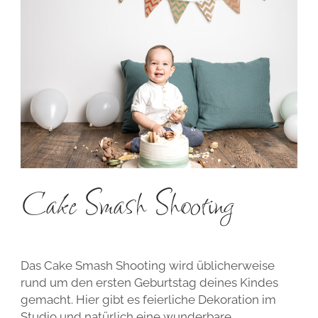
STYLING
FAQ UND BUCHUNGSINFORMATIONEN
ALLGEMEINE GESCHÄFTSBEDINGUNGEN
KOLLODIUMFOTOGRAFIE
WEITEREMPFEHLUNG
WIDERRUFSBELEHRUNG
FOTOPRODUKTE
STERNENKINDFOTOGRAFIE
DATENSCHUTZ
MEHR VON ERIS …
Cake Smash Shooting
Das Cake Smash Shooting wird üblicherweise
rund um den ersten Geburtstag deines Kindes
gemacht. Hier gibt es feierliche Dekoration im
Studio und natürlich eine wunderbare